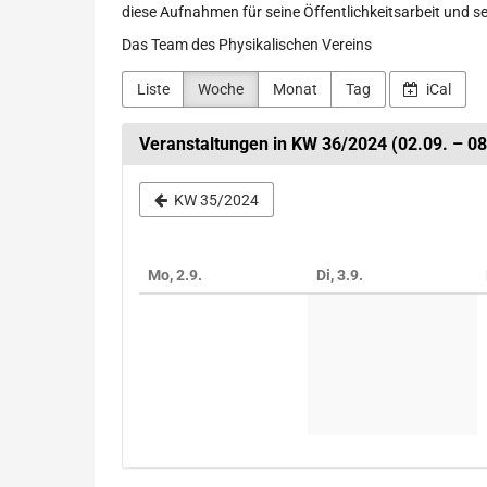
diese Aufnahmen für seine Öffentlichkeitsarbeit und s
Das Team des Physikalischen Vereins
Liste
Woche
Monat
Tag
iCal
Veranstaltungen in KW 36/2024 (02.09. – 08
Woche
KW 35/2024
zur
Anzeige
Mo, 2.9.
Di, 3.9.
auswählen