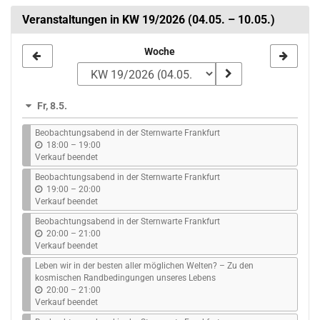
Veranstaltungen in KW 19/2026 (04.05. – 10.05.)
Woche
Woche
zur
Anzeige
Fr, 8.5.
auswählen
Beobachtungsabend in der Sternwarte Frankfurt
b
18:00
–
19:00
i
Verkauf beendet
s
Beobachtungsabend in der Sternwarte Frankfurt
b
19:00
–
20:00
i
Verkauf beendet
s
Beobachtungsabend in der Sternwarte Frankfurt
b
20:00
–
21:00
i
Verkauf beendet
s
Leben wir in der besten aller möglichen Welten? – Zu den
kosmischen Randbedingungen unseres Lebens
b
20:00
–
21:00
i
Verkauf beendet
s