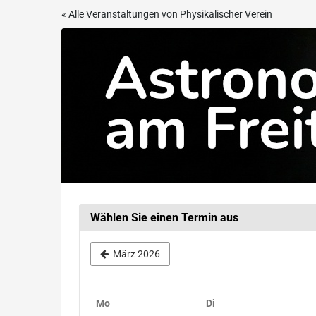
Zum
« Alle Veranstaltungen von Physikalischer Verein
Haupt-
Astronomie
Inhalt
springen
am
Freitag
Wählen Sie einen Termin aus
März 2026
Montag
Dienstag
Mo
Di