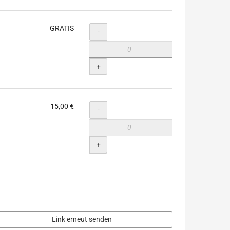
GRATIS
Menge
-
+
15,00 €
Menge
-
+
Link erneut senden