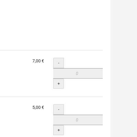
7,00 €
Menge
-
+
5,00 €
Menge
-
+