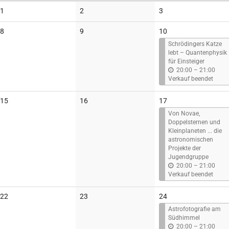
Keine
Keine
Keine
1
2
3
Veranstaltungen
Veranstaltungen
Veranstaltungen
Keine
Keine
8
9
10
Veranstaltungen
Veranstaltungen
Schrödingers Katze
lebt – Quantenphysik
für Einsteiger
b
20:00
–
21:00
i
Verkauf beendet
s
Keine
Keine
15
16
17
Veranstaltungen
Veranstaltungen
Von Novae,
Doppelsternen und
Kleinplaneten ... die
astronomischen
Projekte der
Jugendgruppe
b
20:00
–
21:00
i
Verkauf beendet
s
Keine
Keine
22
23
24
Veranstaltungen
Veranstaltungen
Astrofotografie am
Südhimmel
b
20:00
–
21:00