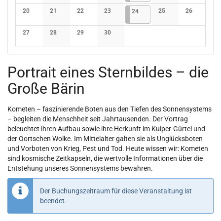
Keine Veranstaltungen
Keine Veranstaltungen
Keine Veranstaltungen
Keine Veranstaltungen
Keine Veranstaltunge
Keine Verans
20
21
22
23
24.04.2026
1 Veranstaltung
25
26
24
Keine Veranstaltungen
Keine Veranstaltungen
Keine Veranstaltungen
Keine Veranstaltungen
Keine Veranstaltunge
Keine Verans
27
28
29
30
Keine Veranstaltungen
Keine Veranstaltungen
Keine Veranstaltungen
Keine Veranstaltungen
Portrait eines Sternbildes – die
Große Bärin
Kometen – faszinierende Boten aus den Tiefen des Sonnensystems
– begleiten die Menschheit seit Jahrtausenden. Der Vortrag
beleuchtet ihren Aufbau sowie ihre Herkunft im Kuiper-Gürtel und
der Oortschen Wolke. Im Mittelalter galten sie als Unglücksboten
und Vorboten von Krieg, Pest und Tod. Heute wissen wir: Kometen
sind kosmische Zeitkapseln, die wertvolle Informationen über die
Entstehung unseres Sonnensystems bewahren.
Der Buchungszeitraum für diese Veranstaltung ist
beendet.