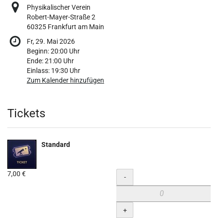
Physikalischer Verein
Robert-Mayer-Straße 2
60325 Frankfurt am Main
Fr, 29. Mai 2026
Beginn:
20:00
Uhr
Ende:
21:00
Uhr
Einlass:
19:30
Uhr
Zum Kalender hinzufügen
Produkte
Tickets
Standard
7,00 €
Menge
-
+