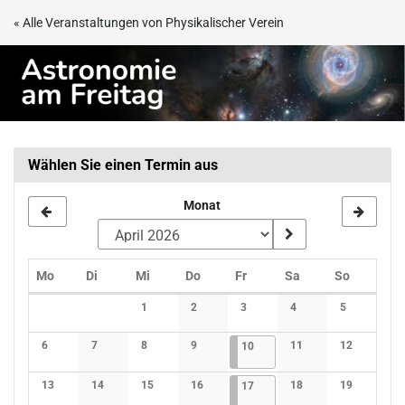
Zum
« Alle Veranstaltungen von Physikalischer Verein
Haupt-
Astronomie
Inhalt
springen
am
Freitag
Wählen Sie einen Termin aus
Monat
Montag
Dienstag
Mittwoch
Donnerstag
Freitag
Samstag
Sonntag
Mo
Di
Mi
Do
Fr
Sa
So
Kalender
1
2
3
4
5
Keine Veranstaltungen
Keine Veranstaltungen
Keine Veranstaltungen
Keine Veranstaltunge
Keine Verans
6
7
8
9
10.04.2026
1 Veranstaltung
11
12
10
Keine Veranstaltungen
Keine Veranstaltungen
Keine Veranstaltungen
Keine Veranstaltungen
Keine Veranstaltunge
Keine Verans
13
14
15
16
17.04.2026
1 Veranstaltung
18
19
17