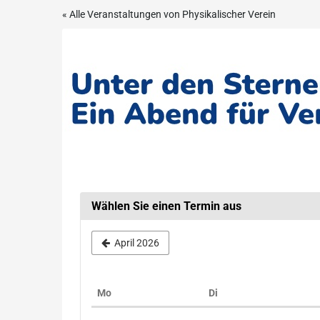
Zum
« Alle Veranstaltungen von Physikalischer Verein
Haupt-
Unter
Inhalt
springen
den
Sternen
von
Frankfurt
–
Ein
Wählen Sie einen Termin aus
Abend
April 2026
für
Verliebte
Montag
Dienstag
Mo
Di
Kalender