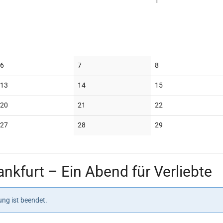
Keine
1
Veranstaltungen
Keine
Keine
Keine
6
7
8
Veranstaltungen
Veranstaltungen
Veranstaltungen
Keine
Keine
Keine
13
14
15
Veranstaltungen
Veranstaltungen
Veranstaltungen
Keine
Keine
Keine
20
21
22
Veranstaltungen
Veranstaltungen
Veranstaltungen
Keine
Keine
Keine
27
28
29
Veranstaltungen
Veranstaltungen
Veranstaltungen
nkfurt – Ein Abend für Verliebte
ng ist beendet.