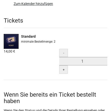
Zum Kalender hinzufügen
Produkte
Tickets
Standard
minimale Bestellmenge: 2
14,00 €
Menge
-
+
Wenn Sie bereits ein Ticket bestellt
haben
Wenn Sie den Status und die Details Ihrer Bestellung einsehen oder