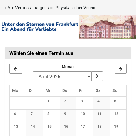
Zum
« Alle Veranstaltungen von Physikalischer Verein
Haupt-
Unter
Inhalt
springen
den
Sternen
Wählen Sie einen Termin aus
von
Frankfurt
Monat
–
Ein
Montag
Dienstag
Mittwoch
Donnerstag
Freitag
Samstag
Sonntag
Mo
Di
Mi
Do
Fr
Sa
So
Kalender
1
2
3
4
5
Abend
Keine Veranstaltungen
Keine Veranstaltungen
Keine Veranstaltungen
Keine Veranstaltunge
Keine Verans
6
7
8
9
10
11
12
für
Keine Veranstaltungen
Keine Veranstaltungen
Keine Veranstaltungen
Keine Veranstaltungen
Keine Veranstaltungen
Keine Veranstaltunge
Keine Verans
Verliebte
13
14
15
16
17
18
19