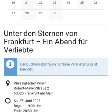
Keine Veranstaltungen
Keine Veranstaltungen
Keine Veranstaltungen
Keine Veranstaltungen
Keine Veranstaltungen
Keine Veranstaltunge
Keine Verans
20
21
22
23
24
25
26
Keine Veranstaltungen
Keine Veranstaltungen
Keine Veranstaltungen
Keine Veranstaltungen
Keine Veranstaltungen
Keine Veranstaltunge
Keine Verans
27
28
29
30
Keine Veranstaltungen
Keine Veranstaltungen
Keine Veranstaltungen
Keine Veranstaltungen
Unter den Sternen von
Frankfurt – Ein Abend für
Verliebte
Der Buchungszeitraum für diese Veranstaltung ist
beendet.
Physikalischer Verein
Robert-Mayer-Straße 2
60325 Frankfurt am Main
Sa, 27. Juni 2026
Beginn:
19:00
Uhr
Ende:
20:30
Uhr