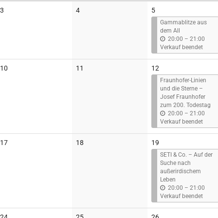
Keine
Keine
3
4
5
Veranstaltungen
Veranstaltungen
Gammablitze aus
dem All
b
20:00
–
21:00
i
Verkauf beendet
s
Keine
Keine
10
11
12
Veranstaltungen
Veranstaltungen
Fraunhofer-Linien
und die Sterne –
Josef Fraunhofer
zum 200. Todestag
b
20:00
–
21:00
i
Verkauf beendet
s
Keine
Keine
17
18
19
Veranstaltungen
Veranstaltungen
SETI & Co. – Auf der
Suche nach
außerirdischem
Leben
b
20:00
–
21:00
i
Verkauf beendet
s
Keine
Keine
24
25
26