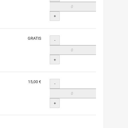
+
GRATIS
Menge
-
+
15,00 €
Menge
-
+