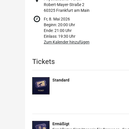
Robert-Mayer-Straße 2
60325 Frankfurt am Main
Fr, 8. Mai 2026
Beginn:
20:00
Uhr
Ende:
21:00
Uhr
Einlass:
19:30
Uhr
Zum Kalender hinzufügen
Produkte
Tickets
Standard
Ermäßigt