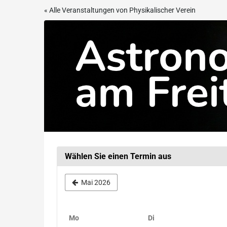
Zum
« Alle Veranstaltungen von Physikalischer Verein
Haupt-
Astronomie
Inhalt
springen
am
Freitag
Wählen Sie einen Termin aus
Mai 2026
Montag
Dienstag
Mo
Di