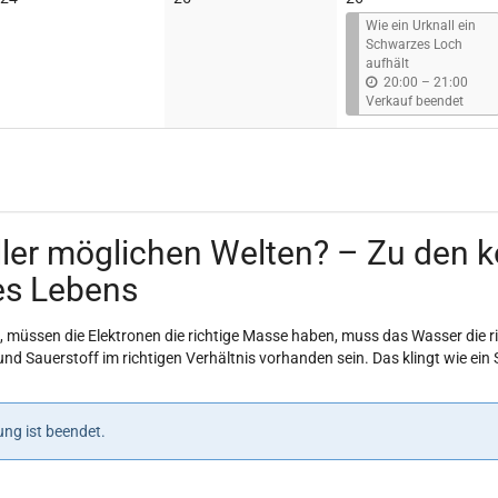
Veranstaltungen
Veranstaltungen
Wie ein Urknall ein
Schwarzes Loch
aufhält
b
20:00
–
21:00
i
Verkauf beendet
s
aller möglichen Welten? – Zu den
es Lebens
 müssen die Elektronen die richtige Masse haben, muss das Wasser die r
nd Sauerstoff im richtigen Verhältnis vorhanden sein. Das klingt wie ein
ng ist beendet.