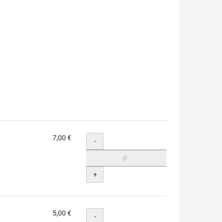
7,00 €
Menge
-
+
5,00 €
Menge
-