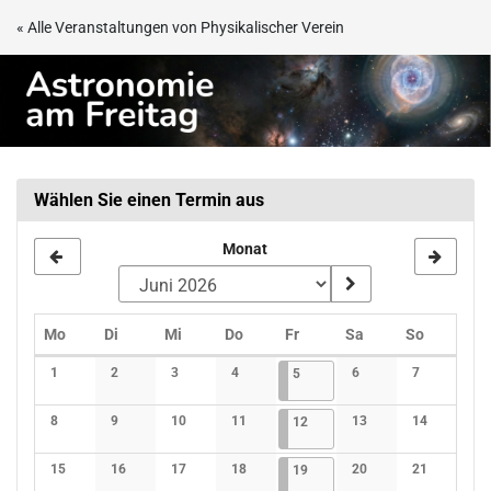
Zum
« Alle Veranstaltungen von Physikalischer Verein
Haupt-
Astronomie
Inhalt
springen
am
Freitag
Wählen Sie einen Termin aus
Monat
Montag
Dienstag
Mittwoch
Donnerstag
Freitag
Samstag
Sonntag
Mo
Di
Mi
Do
Fr
Sa
So
Kalender
1
2
3
4
05.06.2026
1 Veranstaltung
6
7
5
Keine Veranstaltungen
Keine Veranstaltungen
Keine Veranstaltungen
Keine Veranstaltungen
Keine Veranstaltunge
Keine Verans
8
9
10
11
12.06.2026
1 Veranstaltung
13
14
12
Keine Veranstaltungen
Keine Veranstaltungen
Keine Veranstaltungen
Keine Veranstaltungen
Keine Veranstaltunge
Keine Verans
15
16
17
18
19.06.2026
1 Veranstaltung
20
21
19