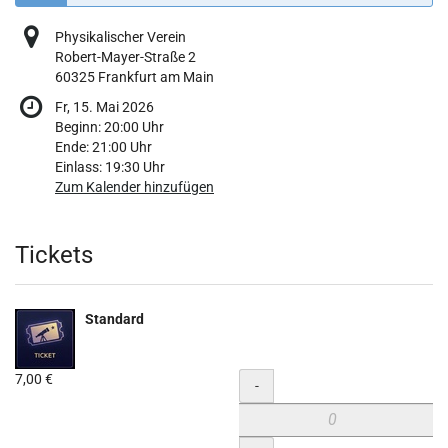
Physikalischer Verein
Robert-Mayer-Straße 2
60325 Frankfurt am Main
Fr, 15. Mai 2026
Beginn:
20:00
Uhr
Ende:
21:00
Uhr
Einlass:
19:30
Uhr
Zum Kalender hinzufügen
Produkte
Tickets
Standard
7,00 €
Menge
-