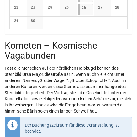
Keine Veranstaltungen
Keine Veranstaltungen
Keine Veranstaltungen
Keine Veranstaltungen
Keine Veranstaltunge
Keine Verans
22
23
24
25
26.06.2026
1 Veranstaltung
27
28
26
Keine Veranstaltungen
Keine Veranstaltungen
Keine Veranstaltungen
Keine Veranstaltungen
Keine Veranstaltunge
Keine Verans
29
30
Keine Veranstaltungen
Keine Veranstaltungen
Kometen – Kosmische
Vagabunden
Fast alle Menschen auf der nördlichen Halbkugel kennen das
Sternbild Ursa Major, die Große Bärin, wenn auch vielleicht unter
anderem Namen: „Großer Wagen“, „Großer Schöpflöffel“. Auch in
anderen Kulturen werden diese Sterne als zusammenhängendes
Sternbild interpretiert. Der Vortrag stellt die Geschichte hinter der
Konstellation sowie einige der astronomischen Schätze vor, die sich
in ihr verbergen. Und es wird die Frage beantwortet, warum die
himmlische Bärin solch einen langen Schweif hat.
Der Buchungszeitraum für diese Veranstaltung ist
beendet.