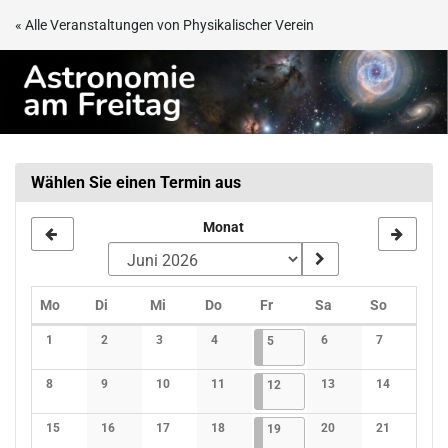
Zum
« Alle Veranstaltungen von Physikalischer Verein
Haupt-
Astronomie
Inhalt
springen
am
Freitag
Wählen Sie einen Termin aus
Monat
Montag
Dienstag
Mittwoch
Donnerstag
Freitag
Samstag
Sonntag
Mo
Di
Mi
Do
Fr
Sa
So
Kalender
1
2
3
4
05.06.2026
1 Veranstaltung
6
7
5
Keine Veranstaltungen
Keine Veranstaltungen
Keine Veranstaltungen
Keine Veranstaltungen
Keine Veranstaltunge
Keine Verans
8
9
10
11
12.06.2026
1 Veranstaltung
13
14
12
Keine Veranstaltungen
Keine Veranstaltungen
Keine Veranstaltungen
Keine Veranstaltungen
Keine Veranstaltunge
Keine Verans
15
16
17
18
19.06.2026
1 Veranstaltung
20
21
19