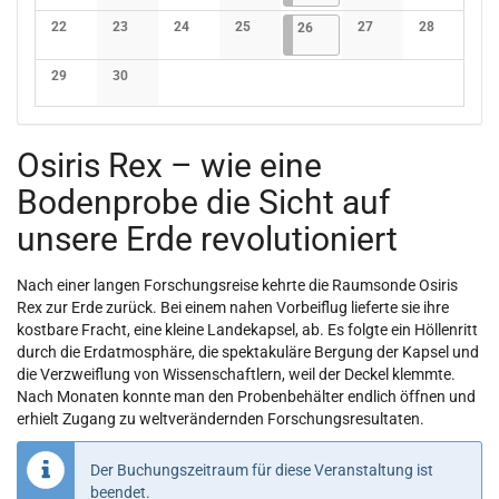
Keine Veranstaltungen
Keine Veranstaltungen
Keine Veranstaltungen
Keine Veranstaltungen
Keine Veranstaltunge
Keine Verans
22
23
24
25
26.06.2026
1 Veranstaltung
27
28
26
Keine Veranstaltungen
Keine Veranstaltungen
Keine Veranstaltungen
Keine Veranstaltungen
Keine Veranstaltunge
Keine Verans
29
30
Keine Veranstaltungen
Keine Veranstaltungen
Osiris Rex – wie eine
Bodenprobe die Sicht auf
unsere Erde revolutioniert
Nach einer langen Forschungsreise kehrte die Raumsonde Osiris
Rex zur Erde zurück. Bei einem nahen Vorbeiflug lieferte sie ihre
kostbare Fracht, eine kleine Landekapsel, ab. Es folgte ein Höllenritt
durch die Erdatmosphäre, die spektakuläre Bergung der Kapsel und
die Verzweiflung von Wissenschaftlern, weil der Deckel klemmte.
Nach Monaten konnte man den Probenbehälter endlich öffnen und
erhielt Zugang zu weltverändernden Forschungsresultaten.
Der Buchungszeitraum für diese Veranstaltung ist
beendet.