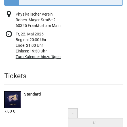
Physikalischer Verein
Robert-Mayer-Straße 2
60325 Frankfurt am Main
Fr, 22. Mai 2026
Beginn:
20:00
Uhr
Ende:
21:00
Uhr
Einlass:
19:30
Uhr
Zum Kalender hinzufügen
Produkte
Tickets
Standard
7,00 €
Menge
-