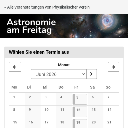
Zum
« Alle Veranstaltungen von Physikalischer Verein
Haupt-
Astronomie
Inhalt
springen
am
Freitag
Wählen Sie einen Termin aus
Monat
Montag
Dienstag
Mittwoch
Donnerstag
Freitag
Samstag
Sonntag
Mo
Di
Mi
Do
Fr
Sa
So
Kalender
1
2
3
4
05.06.2026
1 Veranstaltung
6
7
5
Keine Veranstaltungen
Keine Veranstaltungen
Keine Veranstaltungen
Keine Veranstaltungen
Keine Veranstaltunge
Keine Verans
8
9
10
11
12.06.2026
1 Veranstaltung
13
14
12
Keine Veranstaltungen
Keine Veranstaltungen
Keine Veranstaltungen
Keine Veranstaltungen
Keine Veranstaltunge
Keine Verans
15
16
17
18
19.06.2026
1 Veranstaltung
20
21
19