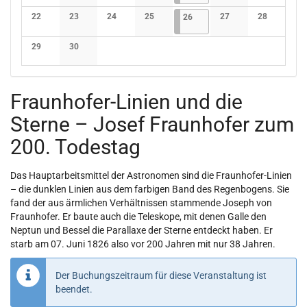
Keine Veranstaltungen
Keine Veranstaltungen
Keine Veranstaltungen
Keine Veranstaltungen
Keine Veranstaltunge
Keine Verans
22
23
24
25
26.06.2026
1 Veranstaltung
27
28
26
Keine Veranstaltungen
Keine Veranstaltungen
Keine Veranstaltungen
Keine Veranstaltungen
Keine Veranstaltunge
Keine Verans
29
30
Keine Veranstaltungen
Keine Veranstaltungen
Fraunhofer-Linien und die
Sterne – Josef Fraunhofer zum
200. Todestag
Das Hauptarbeitsmittel der Astronomen sind die Fraunhofer-Linien
– die dunklen Linien aus dem farbigen Band des Regenbogens. Sie
fand der aus ärmlichen Verhältnissen stammende Joseph von
Fraunhofer. Er baute auch die Teleskope, mit denen Galle den
Neptun und Bessel die Parallaxe der Sterne entdeckt haben. Er
starb am 07. Juni 1826 also vor 200 Jahren mit nur 38 Jahren.
Der Buchungszeitraum für diese Veranstaltung ist
beendet.