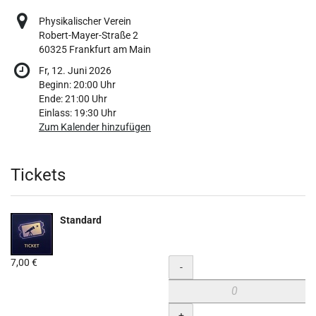
Physikalischer Verein
Robert-Mayer-Straße 2
60325 Frankfurt am Main
Fr, 12. Juni 2026
Beginn:
20:00
Uhr
Ende:
21:00
Uhr
Einlass:
19:30
Uhr
Zum Kalender hinzufügen
Produkte
Tickets
Standard
7,00 €
Menge
-
+