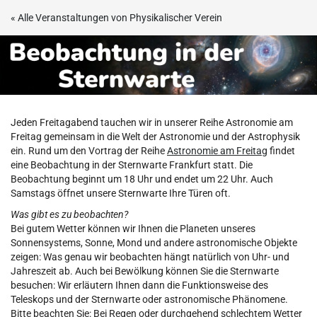
Zum
« Alle Veranstaltungen von Physikalischer Verein
Haupt-
Beobachtungsabend
Inhalt
springen
in
der
Jeden Freitag­abend tauchen wir in unserer Reihe Astronomie am
Sternwarte
Freitag gemein­sam in die Welt der Astro­nomie und der Astro­physik
ein. Rund um den Vortrag der Reihe
Astronomie am Freitag
findet
Frankfurt
eine Beobachtung in der Sternwarte Frankfurt statt. Die
Beobachtung beginnt um 18 Uhr und endet um 22 Uhr. Auch
Samstags öffnet unsere Sternwarte Ihre Türen oft.
Was gibt es zu beobachten?
Bei gutem Wetter können wir Ihnen die Planeten unseres
Sonnensystems, Sonne, Mond und andere astronomische Objekte
zeigen: Was genau wir beobachten hängt natürlich von Uhr- und
Jahreszeit ab. Auch bei Bewölkung können Sie die Sternwarte
besuchen: Wir erläutern Ihnen dann die Funktionsweise des
Teleskops und der Sternwarte oder astronomische Phänomene.
Bitte beachten Sie: Bei Regen oder durchgehend schlechtem Wetter