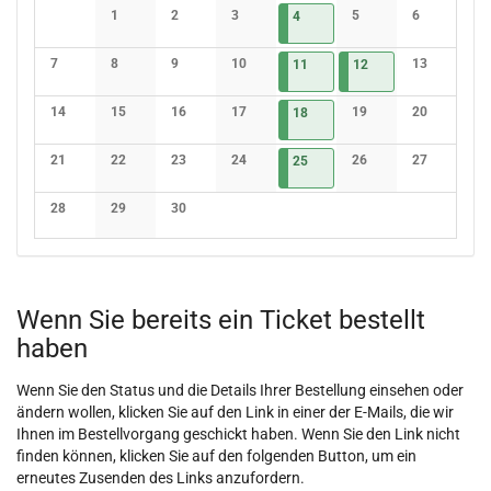
Kalender
1
2
3
04.09.2026
4 Veranstaltungen
5
6
4
Keine Veranstaltungen
Keine Veranstaltungen
Keine Veranstaltungen
Keine Veranstaltunge
Keine Verans
7
8
9
10
11.09.2026
4 Veranstaltungen
12.09.2026
3 Veranstaltungen
13
11
12
Keine Veranstaltungen
Keine Veranstaltungen
Keine Veranstaltungen
Keine Veranstaltungen
Keine Verans
14
15
16
17
18.09.2026
4 Veranstaltungen
19
20
18
Keine Veranstaltungen
Keine Veranstaltungen
Keine Veranstaltungen
Keine Veranstaltungen
Keine Veranstaltunge
Keine Verans
21
22
23
24
25.09.2026
4 Veranstaltungen
26
27
25
Keine Veranstaltungen
Keine Veranstaltungen
Keine Veranstaltungen
Keine Veranstaltungen
Keine Veranstaltunge
Keine Verans
28
29
30
Keine Veranstaltungen
Keine Veranstaltungen
Keine Veranstaltungen
Wenn Sie bereits ein Ticket bestellt
haben
Wenn Sie den Status und die Details Ihrer Bestellung einsehen oder
ändern wollen, klicken Sie auf den Link in einer der E-Mails, die wir
Ihnen im Bestellvorgang geschickt haben. Wenn Sie den Link nicht
finden können, klicken Sie auf den folgenden Button, um ein
erneutes Zusenden des Links anzufordern.