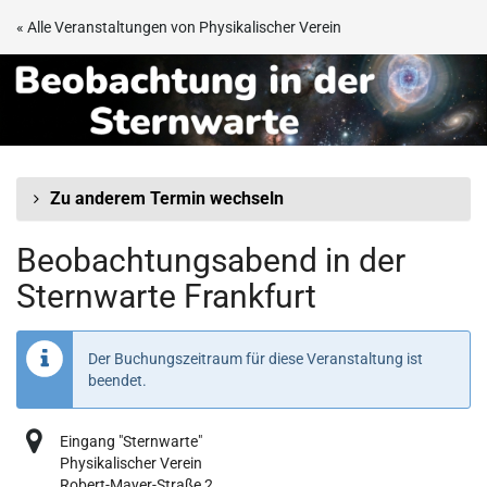
Zum
« Alle Veranstaltungen von Physikalischer Verein
Haupt-
Beobachtungsabend
Inhalt
springen
in
der
Sternwarte
Zu anderem Termin wechseln
Frankfurt
Beobachtungsabend in der
Sternwarte Frankfurt
Der Buchungszeitraum für diese Veranstaltung ist
beendet.
Eingang "Sternwarte"
Physikalischer Verein
Robert-Mayer-Straße 2