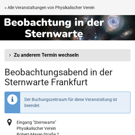
Zum
« Alle Veranstaltungen von Physikalischer Verein
Haupt-
Beobachtungsabend
Inhalt
springen
in
der
Sternwarte
Zu anderem Termin wechseln
Frankfurt
Beobachtungsabend in der
Sternwarte Frankfurt
Der Buchungszeitraum für diese Veranstaltung ist
beendet.
Eingang "Sternwarte"
Physikalischer Verein
Robert-Mayer-Straße 2