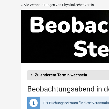
Zum
« Alle Veranstaltungen von Physikalischer Verein
Haupt-
Beobachtungsabend
Inhalt
springen
in
der
Sternwarte
Frankfurt
Zu anderem Termin wechseln
Beobachtungsabend in de
Der Buchungszeitraum für diese Veranstaltu