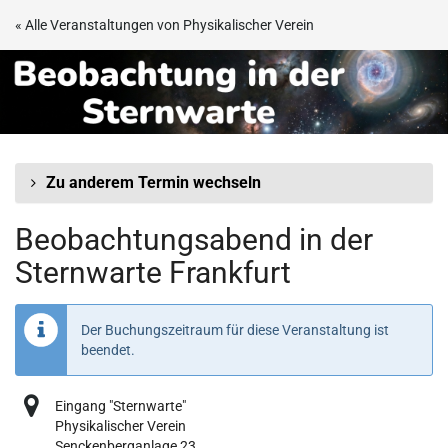
Zum
« Alle Veranstaltungen von Physikalischer Verein
Haupt-
Beobachtungsabend
Inhalt
springen
in
der
Sternwarte
Zu anderem Termin wechseln
Frankfurt
Beobachtungsabend in der
Sternwarte Frankfurt
Der Buchungszeitraum für diese Veranstaltung ist
beendet.
Eingang "Sternwarte"
Physikalischer Verein
Senckenberganlage 23