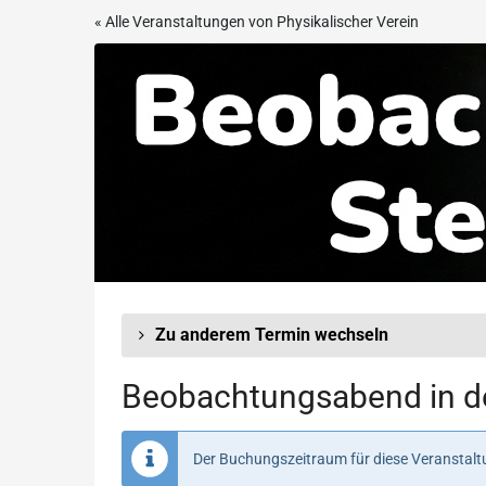
Zum
« Alle Veranstaltungen von Physikalischer Verein
Haupt-
Beobachtungsabend
Inhalt
springen
in
der
Sternwarte
Frankfurt
Zu anderem Termin wechseln
Beobachtungsabend in de
Der Buchungszeitraum für diese Veranstaltu