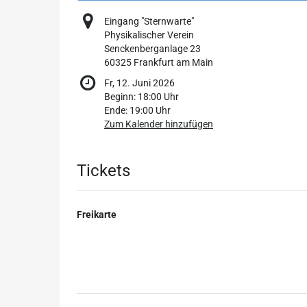
Eingang "Sternwarte"
Physikalischer Verein
Senckenberganlage 23
60325 Frankfurt am Main
Fr, 12. Juni 2026
Beginn:
18:00
Uhr
Ende:
19:00
Uhr
Zum Kalender hinzufügen
Produkte
Tickets
Freikarte