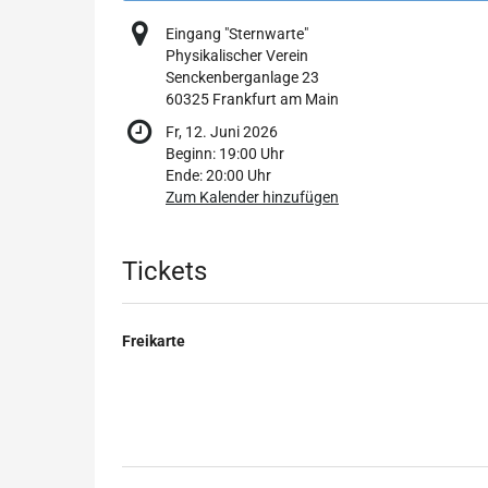
Eingang "Sternwarte"
Physikalischer Verein
Senckenberganlage 23
60325 Frankfurt am Main
Fr, 12. Juni 2026
Beginn:
19:00
Uhr
Ende:
20:00
Uhr
Zum Kalender hinzufügen
Produkte
Tickets
Freikarte