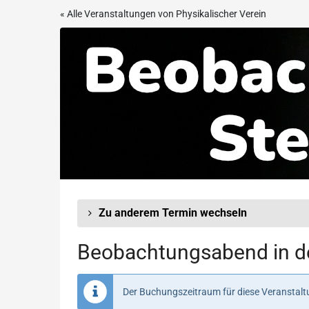
Zum
« Alle Veranstaltungen von Physikalischer Verein
Haupt-
Beobachtungsabend
Inhalt
springen
in
der
Sternwarte
Frankfurt
Zu anderem Termin wechseln
Beobachtungsabend in de
Der Buchungszeitraum für diese Veranstaltu