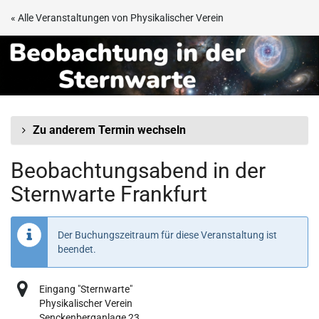
Zum
« Alle Veranstaltungen von Physikalischer Verein
Haupt-
Beobachtungsabend
Inhalt
springen
in
der
Sternwarte
Zu anderem Termin wechseln
Frankfurt
Beobachtungsabend in der
Sternwarte Frankfurt
Der Buchungszeitraum für diese Veranstaltung ist
beendet.
Eingang "Sternwarte"
Physikalischer Verein
Senckenberganlage 23