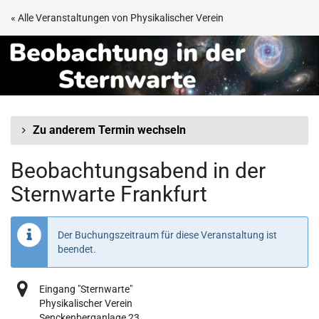
Zum
« Alle Veranstaltungen von Physikalischer Verein
Haupt-
Beobachtungsabend
Inhalt
springen
in
der
Sternwarte
Zu anderem Termin wechseln
Frankfurt
Beobachtungsabend in der
Sternwarte Frankfurt
Der Buchungszeitraum für diese Veranstaltung ist
beendet.
Eingang "Sternwarte"
Physikalischer Verein
Senckenberganlage 23