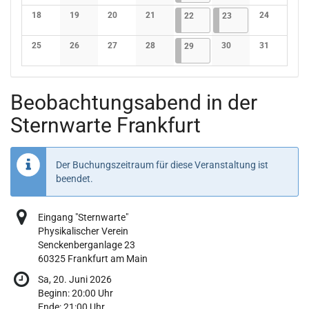
Keine Veranstaltungen
Keine Veranstaltungen
Keine Veranstaltungen
Keine Veranstaltungen
Keine Veranstaltunge
Keine Verans
18
19
20
21
22.05.2026
4 Veranstaltungen
23.05.2026
3 Veranstaltungen
24
22
23
Keine Veranstaltungen
Keine Veranstaltungen
Keine Veranstaltungen
Keine Veranstaltungen
Keine Verans
25
26
27
28
29.05.2026
4 Veranstaltungen
30
31
29
Keine Veranstaltungen
Keine Veranstaltungen
Keine Veranstaltungen
Keine Veranstaltungen
Keine Veranstaltunge
Keine Verans
Beobachtungsabend in der
Sternwarte Frankfurt
Der Buchungszeitraum für diese Veranstaltung ist
beendet.
Eingang "Sternwarte"
Physikalischer Verein
Senckenberganlage 23
60325 Frankfurt am Main
Sa, 20. Juni 2026
Beginn:
20:00
Uhr
Ende:
21:00
Uhr