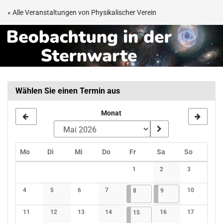
Zum
« Alle Veranstaltungen von Physikalischer Verein
Haupt-
Beobachtungsabend
Inhalt
springen
in
der
Sternwarte
Wählen Sie einen Termin aus
Frankfurt
Monat
Montag
Dienstag
Mittwoch
Donnerstag
Freitag
Samstag
Sonntag
Mo
Di
Mi
Do
Fr
Sa
So
Kalender
1
2
3
Keine Veranstaltungen
Keine Veranstaltunge
Keine Verans
4
5
6
7
08.05.2026
4 Veranstaltungen
09.05.2026
3 Veranstaltungen
10
8
9
Keine Veranstaltungen
Keine Veranstaltungen
Keine Veranstaltungen
Keine Veranstaltungen
Keine Verans
11
12
13
14
15.05.2026
4 Veranstaltungen
16
17
15