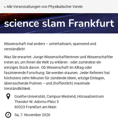
Zum
« Alle Veranstaltungen von Physikalischer Verein
Haupt-
science
Inhalt
springen
slam
2026
Wissenschaft mal anders – unterhaltsam, spannend und
Sa,
verständlich!
7.
Was Sie erwartet: Junge Wissenschaftlerinnen und Wissenschaftler
November
treten an, um Ihnen die Welt zu erklären - oder zumindest ein
2026
winziges Stück davon. Ob Wissenschaft im Alltag oder
faszinierende Forschung: Sie werden staunen. Jeder Referent hat
höchstens zehn Minuten für zündende Ideen, witzige Einlagen,
überraschende Pointen – und (hoffentlich) maximale
Verständlichkeit.
Goethe-Universität, Campus-Westend, Hörsaalzentrum
Theodor-W.-Adorno-Platz 5
60323 Frankfurt am Main
Sa, 7. November 2026