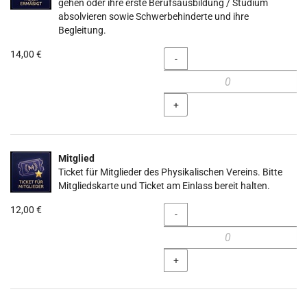
gehen oder ihre erste Berufsausbildung / Studium
absolvieren sowie Schwerbehinderte und ihre
Begleitung.
14,00 €
Menge
-
+
Mitglied
Ticket für Mitglieder des Physikalischen Vereins. Bitte
Mitgliedskarte und Ticket am Einlass bereit halten.
12,00 €
Menge
-
+