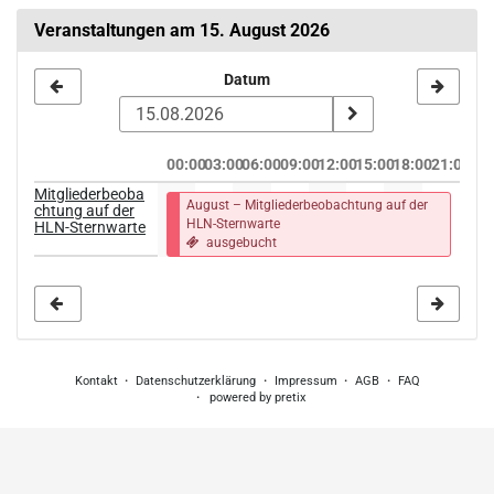
Veranstaltungen am 15. August 2026
Datum
Datum
zur
Anzeige
00:00
03:00
06:00
09:00
12:00
15:00
18:00
21:00
auswählen
Mitgliederbeoba
August – Mitgliederbeobachtung auf der
chtung auf der
HLN-Sternwarte
HLN-Sternwarte
ausgebucht
Kontakt
Datenschutzerklärung
Impressum
AGB
FAQ
powered by pretix