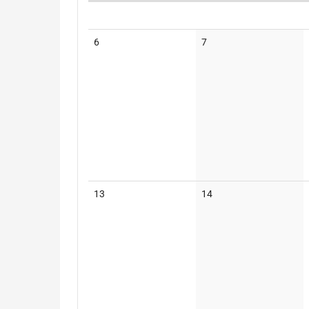
Kalender
Keine
Keine
6
7
Veranstaltungen
Veranstaltungen
Keine
Keine
13
14
Veranstaltungen
Veranstaltungen