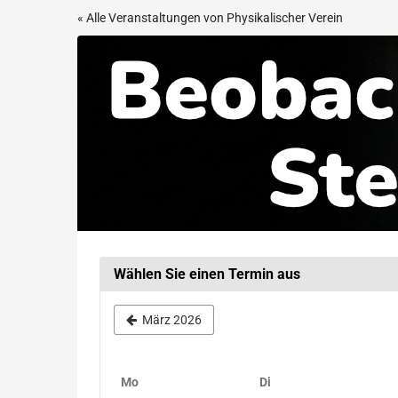
Zum
« Alle Veranstaltungen von Physikalischer Verein
Haupt-
Beobachtungsabend
Inhalt
springen
in
der
Sternwarte
Frankfurt
Wählen Sie einen Termin aus
März 2026
Montag
Dienstag
Mo
Di