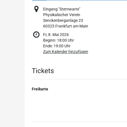
Eingang "Sternwarte"
Physikalischer Verein
Senckenberganlage 23
60325 Frankfurt am Main
Fr, 8. Mai 2026
Beginn:
18:00
Uhr
Ende:
19:00
Uhr
Zum Kalender hinzufügen
Produkte
Tickets
Freikarte