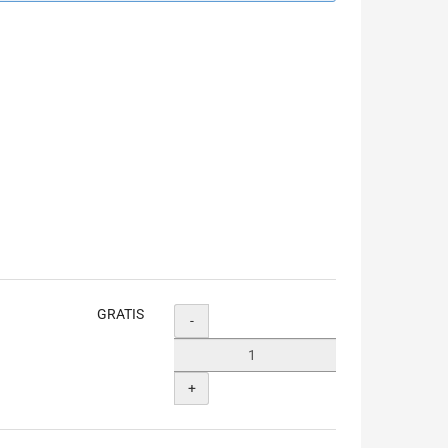
GRATIS
Menge
-
+