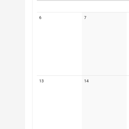
Kalender
Keine
Keine
6
7
Veranstaltungen
Veranstaltungen
Keine
Keine
13
14
Veranstaltungen
Veranstaltungen