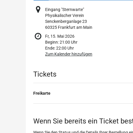
Eingang "Sternwarte"
Physikalischer Verein
Senckenberganlage 23
60325 Frankfurt am Main
Fr, 15. Mai 2026
Beginn:
21:00
Uhr
Ende:
22:00
Uhr
Zum Kalender hinzufügen
Produkte
Tickets
Freikarte
Wenn Sie bereits ein Ticket bes
Wenn Sie den Status und die Details Ihrer Bestellung ein