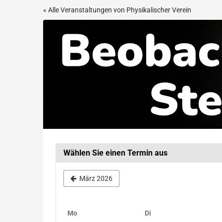
Zum
« Alle Veranstaltungen von Physikalischer Verein
Haupt-
Beobachtungsabend
Inhalt
springen
in
der
Sternwarte
Frankfurt
Wählen Sie einen Termin aus
März 2026
Montag
Dienstag
Mo
Di