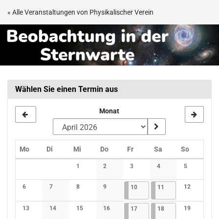
Zum
« Alle Veranstaltungen von Physikalischer Verein
Haupt-
Beobachtungsabend
Inhalt
springen
in
der
Sternwarte
Wählen Sie einen Termin aus
Frankfurt
Monat
Montag
Dienstag
Mittwoch
Donnerstag
Freitag
Samstag
Sonntag
Mo
Di
Mi
Do
Fr
Sa
So
Kalender
1
2
3
4
5
Keine Veranstaltungen
Keine Veranstaltungen
Keine Veranstaltungen
Keine Veranstaltunge
Keine Verans
6
7
8
9
10.04.2026
4 Veranstaltungen
11.04.2026
3 Veranstaltungen
12
10
11
Keine Veranstaltungen
Keine Veranstaltungen
Keine Veranstaltungen
Keine Veranstaltungen
Keine Verans
13
14
15
16
17.04.2026
4 Veranstaltungen
18.04.2026
3 Veranstaltungen
19
17
18