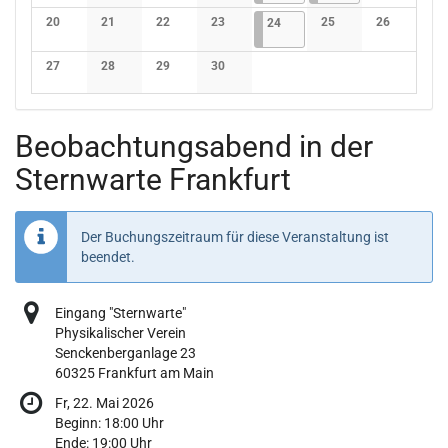
Keine Veranstaltungen
Keine Veranstaltungen
Keine Veranstaltungen
Keine Veranstaltungen
Keine Verans
20
21
22
23
24.04.2026
4 Veranstaltungen
25
26
24
Keine Veranstaltungen
Keine Veranstaltungen
Keine Veranstaltungen
Keine Veranstaltungen
Keine Veranstaltunge
Keine Verans
27
28
29
30
Keine Veranstaltungen
Keine Veranstaltungen
Keine Veranstaltungen
Keine Veranstaltungen
Beobachtungsabend in der
Sternwarte Frankfurt
Der Buchungszeitraum für diese Veranstaltung ist
beendet.
Eingang "Sternwarte"
Physikalischer Verein
Senckenberganlage 23
60325 Frankfurt am Main
Fr, 22. Mai 2026
Beginn:
18:00
Uhr
Ende:
19:00
Uhr