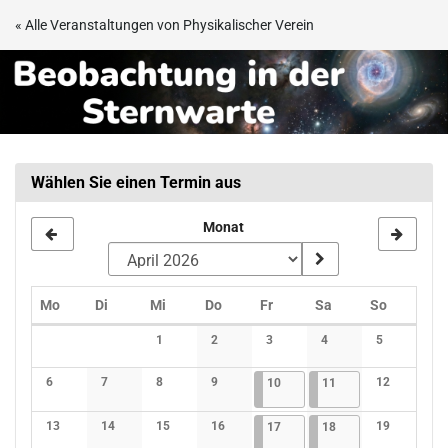
Zum
« Alle Veranstaltungen von Physikalischer Verein
Haupt-
Beobachtungsabend
Inhalt
springen
in
der
Sternwarte
Wählen Sie einen Termin aus
Frankfurt
Monat
Montag
Dienstag
Mittwoch
Donnerstag
Freitag
Samstag
Sonntag
Mo
Di
Mi
Do
Fr
Sa
So
Kalender
1
2
3
4
5
Keine Veranstaltungen
Keine Veranstaltungen
Keine Veranstaltungen
Keine Veranstaltunge
Keine Verans
6
7
8
9
10.04.2026
4 Veranstaltungen
11.04.2026
3 Veranstaltungen
12
10
11
Keine Veranstaltungen
Keine Veranstaltungen
Keine Veranstaltungen
Keine Veranstaltungen
Keine Verans
13
14
15
16
17.04.2026
4 Veranstaltungen
18.04.2026
3 Veranstaltungen
19
17
18