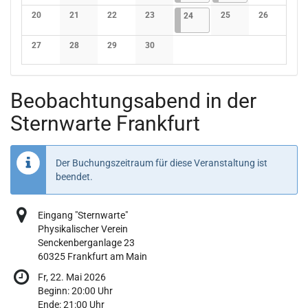
Keine Veranstaltungen
Keine Veranstaltungen
Keine Veranstaltungen
Keine Veranstaltungen
Keine Verans
20
21
22
23
24.04.2026
4 Veranstaltungen
25
26
24
Keine Veranstaltungen
Keine Veranstaltungen
Keine Veranstaltungen
Keine Veranstaltungen
Keine Veranstaltunge
Keine Verans
27
28
29
30
Keine Veranstaltungen
Keine Veranstaltungen
Keine Veranstaltungen
Keine Veranstaltungen
Beobachtungsabend in der
Sternwarte Frankfurt
Der Buchungszeitraum für diese Veranstaltung ist
beendet.
Eingang "Sternwarte"
Physikalischer Verein
Senckenberganlage 23
60325 Frankfurt am Main
Fr, 22. Mai 2026
Beginn:
20:00
Uhr
Ende:
21:00
Uhr