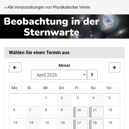
Zum
« Alle Veranstaltungen von Physikalischer Verein
Haupt-
Beobachtungsabend
Inhalt
springen
in
der
Sternwarte
Wählen Sie einen Termin aus
Frankfurt
Monat
Montag
Dienstag
Mittwoch
Donnerstag
Freitag
Samstag
Sonntag
Mo
Di
Mi
Do
Fr
Sa
So
Kalender
1
2
3
4
5
Keine Veranstaltungen
Keine Veranstaltungen
Keine Veranstaltungen
Keine Veranstaltunge
Keine Verans
6
7
8
9
10.04.2026
4 Veranstaltungen
11.04.2026
3 Veranstaltungen
12
10
11
Keine Veranstaltungen
Keine Veranstaltungen
Keine Veranstaltungen
Keine Veranstaltungen
Keine Verans
13
14
15
16
17.04.2026
4 Veranstaltungen
18.04.2026
3 Veranstaltungen
19
17
18