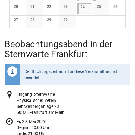
Keine Veranstaltungen
Keine Veranstaltungen
Keine Veranstaltungen
Keine Veranstaltungen
Keine Verans
20
21
22
23
24.04.2026
4 Veranstaltungen
25
26
24
Keine Veranstaltungen
Keine Veranstaltungen
Keine Veranstaltungen
Keine Veranstaltungen
Keine Veranstaltunge
Keine Verans
27
28
29
30
Keine Veranstaltungen
Keine Veranstaltungen
Keine Veranstaltungen
Keine Veranstaltungen
Beobachtungsabend in der
Sternwarte Frankfurt
Der Buchungszeitraum für diese Veranstaltung ist
beendet.
Eingang "Sternwarte"
Physikalischer Verein
Senckenberganlage 23
60325 Frankfurt am Main
Fr, 29. Mai 2026
Beginn:
20:00
Uhr
Ende:
21:00
Uhr