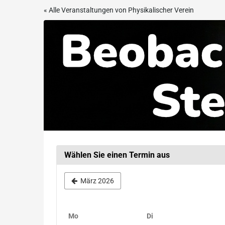
Zum
« Alle Veranstaltungen von Physikalischer Verein
Haupt-
Beobachtungsabend
Inhalt
springen
in
der
Sternwarte
Frankfurt
Wählen Sie einen Termin aus
März 2026
Montag
Dienstag
Mo
Di