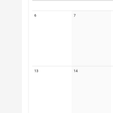
Kalender
Keine
Keine
6
7
Veranstaltungen
Veranstaltungen
Keine
Keine
13
14
Veranstaltungen
Veranstaltungen