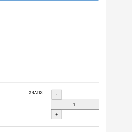
GRATIS
Menge
-
+