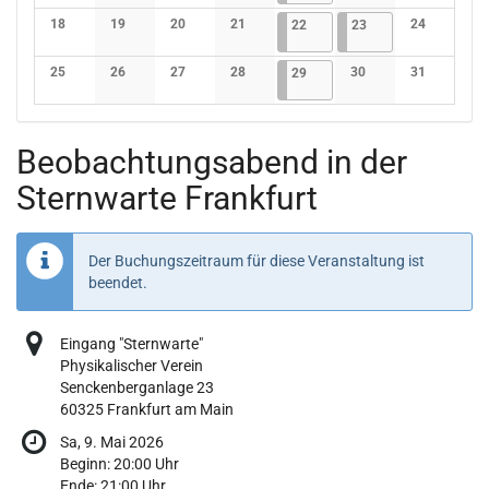
Keine Veranstaltungen
Keine Veranstaltungen
Keine Veranstaltungen
Keine Veranstaltungen
Keine Veranstaltunge
Keine Verans
18
19
20
21
22.05.2026
4 Veranstaltungen
23.05.2026
3 Veranstaltungen
24
22
23
Keine Veranstaltungen
Keine Veranstaltungen
Keine Veranstaltungen
Keine Veranstaltungen
Keine Verans
25
26
27
28
29.05.2026
4 Veranstaltungen
30
31
29
Keine Veranstaltungen
Keine Veranstaltungen
Keine Veranstaltungen
Keine Veranstaltungen
Keine Veranstaltunge
Keine Verans
Beobachtungsabend in der
Sternwarte Frankfurt
Der Buchungszeitraum für diese Veranstaltung ist
beendet.
Eingang "Sternwarte"
Physikalischer Verein
Senckenberganlage 23
60325 Frankfurt am Main
Sa, 9. Mai 2026
Beginn:
20:00
Uhr
Ende:
21:00
Uhr