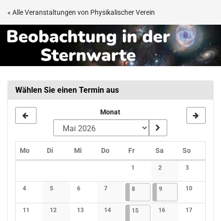
Zum
« Alle Veranstaltungen von Physikalischer Verein
Haupt-
Beobachtungsabend
Inhalt
springen
in
der
Sternwarte
Wählen Sie einen Termin aus
Frankfurt
Monat
Montag
Dienstag
Mittwoch
Donnerstag
Freitag
Samstag
Sonntag
Mo
Di
Mi
Do
Fr
Sa
So
Kalender
1
2
3
Keine Veranstaltungen
Keine Veranstaltunge
Keine Verans
4
5
6
7
08.05.2026
4 Veranstaltungen
09.05.2026
3 Veranstaltungen
10
8
9
Keine Veranstaltungen
Keine Veranstaltungen
Keine Veranstaltungen
Keine Veranstaltungen
Keine Verans
11
12
13
14
15.05.2026
4 Veranstaltungen
16
17
15