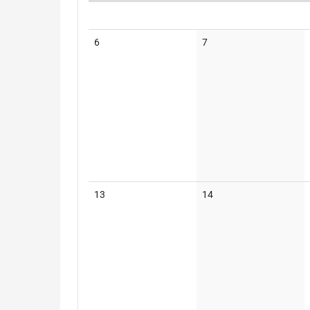
Kalender
Keine
Keine
6
7
Veranstaltungen
Veranstaltungen
Keine
Keine
13
14
Veranstaltungen
Veranstaltungen