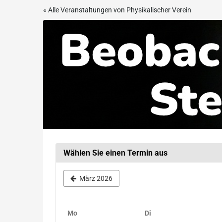
Zum
« Alle Veranstaltungen von Physikalischer Verein
Haupt-
Beobachtungsabend
Inhalt
springen
in
der
Sternwarte
Frankfurt
Wählen Sie einen Termin aus
März 2026
Montag
Dienstag
Mo
Di