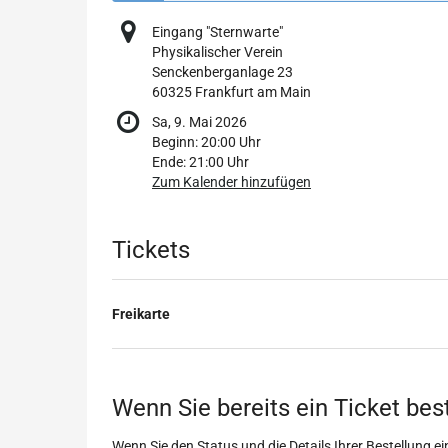
Eingang "Sternwarte"
Physikalischer Verein
Senckenberganlage 23
60325 Frankfurt am Main
Sa, 9. Mai 2026
Beginn:
20:00
Uhr
Ende:
21:00
Uhr
Zum Kalender hinzufügen
Produkte
Tickets
Freikarte
Wenn Sie bereits ein Ticket bes
Wenn Sie den Status und die Details Ihrer Bestellung ein