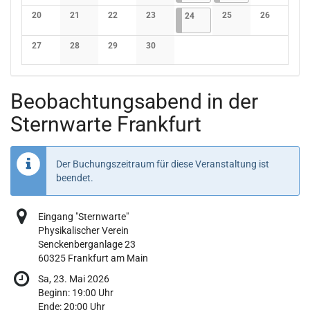
Keine Veranstaltungen
Keine Veranstaltungen
Keine Veranstaltungen
Keine Veranstaltungen
Keine Verans
20
21
22
23
24.04.2026
4 Veranstaltungen
25
26
24
Keine Veranstaltungen
Keine Veranstaltungen
Keine Veranstaltungen
Keine Veranstaltungen
Keine Veranstaltunge
Keine Verans
27
28
29
30
Keine Veranstaltungen
Keine Veranstaltungen
Keine Veranstaltungen
Keine Veranstaltungen
Beobachtungsabend in der
Sternwarte Frankfurt
Der Buchungszeitraum für diese Veranstaltung ist
beendet.
Eingang "Sternwarte"
Physikalischer Verein
Senckenberganlage 23
60325 Frankfurt am Main
Sa, 23. Mai 2026
Beginn:
19:00
Uhr
Ende:
20:00
Uhr