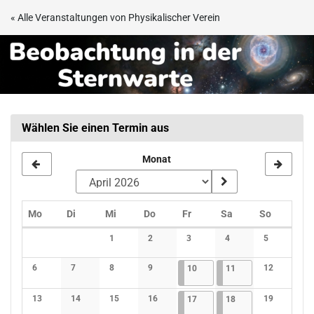
Zum
« Alle Veranstaltungen von Physikalischer Verein
Haupt-
Beobachtungsabend
Inhalt
springen
in
der
Sternwarte
Wählen Sie einen Termin aus
Frankfurt
Monat
Montag
Dienstag
Mittwoch
Donnerstag
Freitag
Samstag
Sonntag
Mo
Di
Mi
Do
Fr
Sa
So
Kalender
1
2
3
4
5
Keine Veranstaltungen
Keine Veranstaltungen
Keine Veranstaltungen
Keine Veranstaltunge
Keine Verans
6
7
8
9
10.04.2026
4 Veranstaltungen
11.04.2026
3 Veranstaltungen
12
10
11
Keine Veranstaltungen
Keine Veranstaltungen
Keine Veranstaltungen
Keine Veranstaltungen
Keine Verans
13
14
15
16
17.04.2026
4 Veranstaltungen
18.04.2026
3 Veranstaltungen
19
17
18