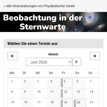
Zum
« Alle Veranstaltungen von Physikalischer Verein
Haupt-
Beobachtungsabend
Inhalt
springen
in
der
Sternwarte
Wählen Sie einen Termin aus
Frankfurt
Monat
Montag
Dienstag
Mittwoch
Donnerstag
Freitag
Samstag
Sonntag
Mo
Di
Mi
Do
Fr
Sa
So
Kalender
1
2
3
4
05.06.2026
4 Veranstaltungen
6
7
5
Keine Veranstaltungen
Keine Veranstaltungen
Keine Veranstaltungen
Keine Veranstaltungen
Keine Veranstaltunge
Keine Verans
8
9
10
11
12.06.2026
4 Veranstaltungen
13
14
12
Keine Veranstaltungen
Keine Veranstaltungen
Keine Veranstaltungen
Keine Veranstaltungen
Keine Veranstaltunge
Keine Verans
15
16
17
18
19.06.2026
4 Veranstaltungen
20.06.2026
3 Veranstaltungen
21
19
20