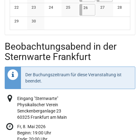
Keine Veranstaltungen
Keine Veranstaltungen
Keine Veranstaltungen
Keine Veranstaltungen
Keine Verans
22
23
24
25
26.06.2026
4 Veranstaltungen
27
28
26
Keine Veranstaltungen
Keine Veranstaltungen
Keine Veranstaltungen
Keine Veranstaltungen
Keine Veranstaltunge
Keine Verans
29
30
Keine Veranstaltungen
Keine Veranstaltungen
Beobachtungsabend in der
Sternwarte Frankfurt
Der Buchungszeitraum für diese Veranstaltung ist
beendet.
Eingang "Sternwarte"
Physikalischer Verein
Senckenberganlage 23
60325 Frankfurt am Main
Fr, 8. Mai 2026
Beginn:
19:00
Uhr
Ende:
20:00
Uhr