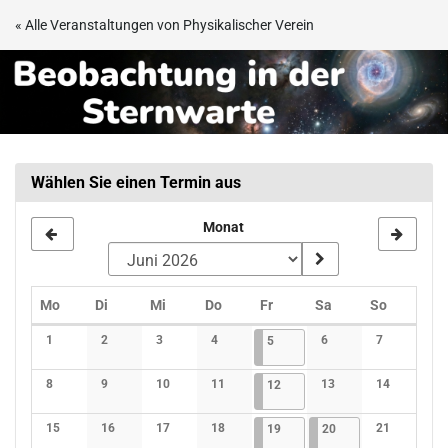
Zum
« Alle Veranstaltungen von Physikalischer Verein
Haupt-
Beobachtungsabend
Inhalt
springen
in
der
Sternwarte
Wählen Sie einen Termin aus
Frankfurt
Monat
Montag
Dienstag
Mittwoch
Donnerstag
Freitag
Samstag
Sonntag
Mo
Di
Mi
Do
Fr
Sa
So
Kalender
1
2
3
4
05.06.2026
4 Veranstaltungen
6
7
5
Keine Veranstaltungen
Keine Veranstaltungen
Keine Veranstaltungen
Keine Veranstaltungen
Keine Veranstaltunge
Keine Verans
8
9
10
11
12.06.2026
4 Veranstaltungen
13
14
12
Keine Veranstaltungen
Keine Veranstaltungen
Keine Veranstaltungen
Keine Veranstaltungen
Keine Veranstaltunge
Keine Verans
15
16
17
18
19.06.2026
4 Veranstaltungen
20.06.2026
3 Veranstaltungen
21
19
20