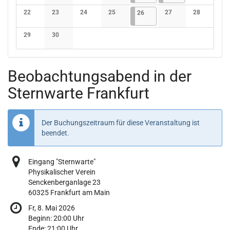
Keine Veranstaltungen
Keine Veranstaltungen
Keine Veranstaltungen
Keine Veranstaltungen
Keine Verans
22
23
24
25
26.06.2026
4 Veranstaltungen
27
28
26
Keine Veranstaltungen
Keine Veranstaltungen
Keine Veranstaltungen
Keine Veranstaltungen
Keine Veranstaltunge
Keine Verans
29
30
Keine Veranstaltungen
Keine Veranstaltungen
Beobachtungsabend in der
Sternwarte Frankfurt
Der Buchungszeitraum für diese Veranstaltung ist
beendet.
Eingang "Sternwarte"
Physikalischer Verein
Senckenberganlage 23
60325 Frankfurt am Main
Fr, 8. Mai 2026
Beginn:
20:00
Uhr
Ende:
21:00
Uhr