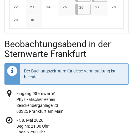
Keine Veranstaltungen
Keine Veranstaltungen
Keine Veranstaltungen
Keine Veranstaltungen
Keine Verans
22
23
24
25
26.06.2026
4 Veranstaltungen
27
28
26
Keine Veranstaltungen
Keine Veranstaltungen
Keine Veranstaltungen
Keine Veranstaltungen
Keine Veranstaltunge
Keine Verans
29
30
Keine Veranstaltungen
Keine Veranstaltungen
Beobachtungsabend in der
Sternwarte Frankfurt
Der Buchungszeitraum für diese Veranstaltung ist
beendet.
Eingang "Sternwarte"
Physikalischer Verein
Senckenberganlage 23
60325 Frankfurt am Main
Fr, 8. Mai 2026
Beginn:
21:00
Uhr
Ende:
22:00
Uhr