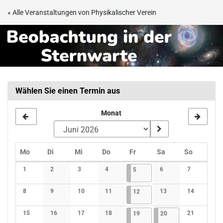
Zum
« Alle Veranstaltungen von Physikalischer Verein
Haupt-
Beobachtungsabend
Inhalt
springen
in
der
Sternwarte
Wählen Sie einen Termin aus
Frankfurt
Monat
Montag
Dienstag
Mittwoch
Donnerstag
Freitag
Samstag
Sonntag
Mo
Di
Mi
Do
Fr
Sa
So
Kalender
1
2
3
4
05.06.2026
4 Veranstaltungen
6
7
5
Keine Veranstaltungen
Keine Veranstaltungen
Keine Veranstaltungen
Keine Veranstaltungen
Keine Veranstaltunge
Keine Verans
8
9
10
11
12.06.2026
4 Veranstaltungen
13
14
12
Keine Veranstaltungen
Keine Veranstaltungen
Keine Veranstaltungen
Keine Veranstaltungen
Keine Veranstaltunge
Keine Verans
15
16
17
18
19.06.2026
4 Veranstaltungen
20.06.2026
3 Veranstaltungen
21
19
20