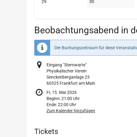
Keine
Keine
29
30
Veranstaltungen
Veranstaltungen
Beobachtungsabend in de
Der Buchungszeitraum für diese Veranstaltu
Eingang "Sternwarte"
Physikalischer Verein
Senckenberganlage 23
60325 Frankfurt am Main
Fr, 15. Mai 2026
Beginn:
21:00
Uhr
Ende:
22:00
Uhr
Zum Kalender hinzufügen
Produkte
Tickets