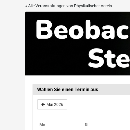
Zum
« Alle Veranstaltungen von Physikalischer Verein
Haupt-
Beobachtungsabend
Inhalt
springen
in
der
Sternwarte
Frankfurt
Wählen Sie einen Termin aus
Mai 2026
Montag
Dienstag
Mo
Di