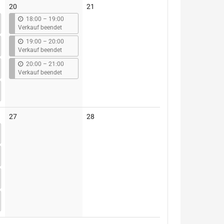
Keine
20
21
Veranstaltungen
b
18:00
–
19:00
i
Verkauf beendet
s
b
19:00
–
20:00
i
Verkauf beendet
s
b
20:00
–
21:00
i
Verkauf beendet
s
Keine
Keine
27
28
Veranstaltungen
Veranstaltungen