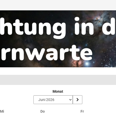
Monat
Mittwoch
Donnerstag
Freitag
Mi
Do
Fr