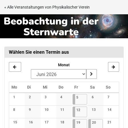
Zum
« Alle Veranstaltungen von Physikalischer Verein
Haupt-
Beobachtungsabend
Inhalt
springen
in
der
Sternwarte
Wählen Sie einen Termin aus
Frankfurt
Monat
Montag
Dienstag
Mittwoch
Donnerstag
Freitag
Samstag
Sonntag
Mo
Di
Mi
Do
Fr
Sa
So
Kalender
1
2
3
4
05.06.2026
4 Veranstaltungen
6
7
5
Keine Veranstaltungen
Keine Veranstaltungen
Keine Veranstaltungen
Keine Veranstaltungen
Keine Veranstaltunge
Keine Verans
8
9
10
11
12.06.2026
4 Veranstaltungen
13
14
12
Keine Veranstaltungen
Keine Veranstaltungen
Keine Veranstaltungen
Keine Veranstaltungen
Keine Veranstaltunge
Keine Verans
15
16
17
18
19.06.2026
4 Veranstaltungen
20.06.2026
3 Veranstaltungen
21
19
20