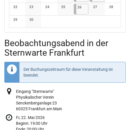
Keine Veranstaltungen
Keine Veranstaltungen
Keine Veranstaltungen
Keine Veranstaltungen
Keine Verans
22
23
24
25
26.06.2026
4 Veranstaltungen
27
28
26
Keine Veranstaltungen
Keine Veranstaltungen
Keine Veranstaltungen
Keine Veranstaltungen
Keine Veranstaltunge
Keine Verans
29
30
Keine Veranstaltungen
Keine Veranstaltungen
Beobachtungsabend in der
Sternwarte Frankfurt
Der Buchungszeitraum für diese Veranstaltung ist
beendet.
Eingang "Sternwarte"
Physikalischer Verein
Senckenberganlage 23
60325 Frankfurt am Main
Fr, 22. Mai 2026
Beginn:
19:00
Uhr
Ende:
20:00
Uhr