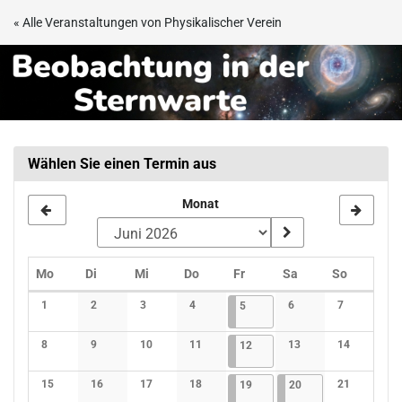
Zum
« Alle Veranstaltungen von Physikalischer Verein
Haupt-
Beobachtungsabend
Inhalt
springen
in
der
Sternwarte
Wählen Sie einen Termin aus
Frankfurt
Monat
Montag
Dienstag
Mittwoch
Donnerstag
Freitag
Samstag
Sonntag
Mo
Di
Mi
Do
Fr
Sa
So
Kalender
1
2
3
4
05.06.2026
4 Veranstaltungen
6
7
5
Keine Veranstaltungen
Keine Veranstaltungen
Keine Veranstaltungen
Keine Veranstaltungen
Keine Veranstaltunge
Keine Verans
8
9
10
11
12.06.2026
4 Veranstaltungen
13
14
12
Keine Veranstaltungen
Keine Veranstaltungen
Keine Veranstaltungen
Keine Veranstaltungen
Keine Veranstaltunge
Keine Verans
15
16
17
18
19.06.2026
4 Veranstaltungen
20.06.2026
3 Veranstaltungen
21
19
20