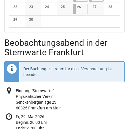
Keine Veranstaltungen
Keine Veranstaltungen
Keine Veranstaltungen
Keine Veranstaltungen
Keine Verans
22
23
24
25
26.06.2026
4 Veranstaltungen
27
28
26
Keine Veranstaltungen
Keine Veranstaltungen
Keine Veranstaltungen
Keine Veranstaltungen
Keine Veranstaltunge
Keine Verans
29
30
Keine Veranstaltungen
Keine Veranstaltungen
Beobachtungsabend in der
Sternwarte Frankfurt
Der Buchungszeitraum für diese Veranstaltung ist
beendet.
Eingang "Sternwarte"
Physikalischer Verein
Senckenberganlage 23
60325 Frankfurt am Main
Fr, 29. Mai 2026
Beginn:
20:00
Uhr
Ende:
21:00
Uhr