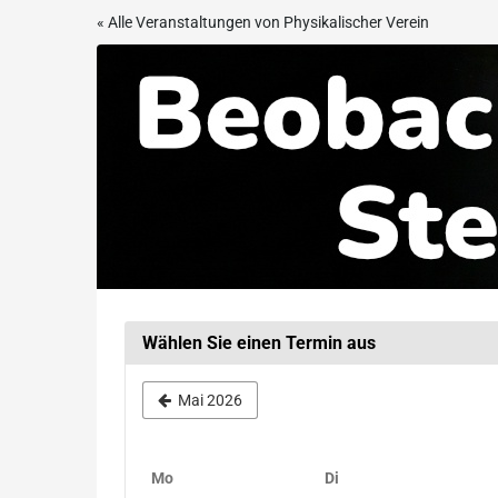
Zum
« Alle Veranstaltungen von Physikalischer Verein
Haupt-
Beobachtungsabend
Inhalt
springen
in
der
Sternwarte
Frankfurt
Wählen Sie einen Termin aus
Mai 2026
Montag
Dienstag
Mo
Di