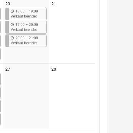
Keine
20
21
Veranstaltungen
b
18:00
–
19:00
i
Verkauf beendet
s
b
19:00
–
20:00
i
Verkauf beendet
s
b
20:00
–
21:00
i
Verkauf beendet
s
Keine
Keine
27
28
Veranstaltungen
Veranstaltungen