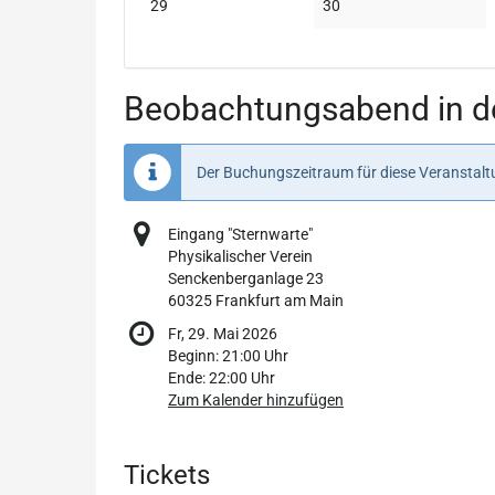
Keine
Keine
29
30
Veranstaltungen
Veranstaltungen
Beobachtungsabend in de
Der Buchungszeitraum für diese Veranstaltu
Eingang "Sternwarte"
Physikalischer Verein
Senckenberganlage 23
60325 Frankfurt am Main
Fr, 29. Mai 2026
Beginn:
21:00
Uhr
Ende:
22:00
Uhr
Zum Kalender hinzufügen
Produkte
Tickets