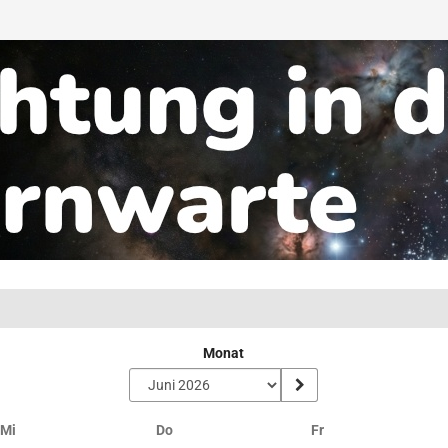
Monat
Mittwoch
Donnerstag
Freitag
Mi
Do
Fr